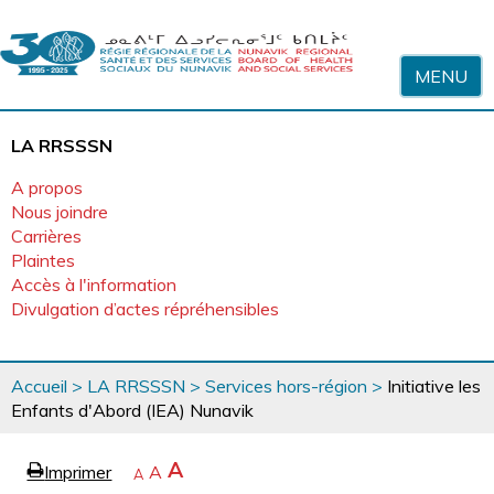
Sauter au contenu
MENU
LA RRSSSN
A propos
Nous joindre
Carrières
Plaintes
Accès à l'information
Divulgation d’actes répréhensibles
Vous
Accueil
>
LA RRSSSN
>
Services hors-région
>
Initiative les
êtes
Enfants d'Abord (IEA) Nunavik
ici
page
Agrandir
A
Imprimer
Revenir
A
e
Rétrécir
A
la