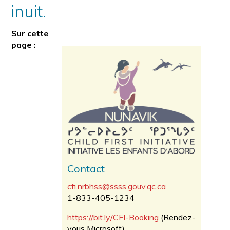
inuit.
Sur cette
page :
Contact
cfi.nrbhss@ssss.gouv.qc.ca
1-833-405-1234
https://bit.ly/CFI-Booking
(Rendez-
vous Microsoft)