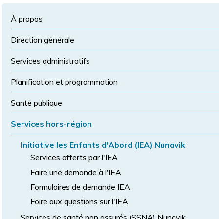
à
la
police
la
police
À propos
taille
de
Direction générale
police
normale
Services administratifs
Planification et programmation
Santé publique
Services hors-région
Initiative les Enfants d'Abord (IEA) Nunavik
Services offerts par l'IEA
Faire une demande à l'IEA
Formulaires de demande IEA
Foire aux questions sur l'IEA
Services de santé non assurés (SSNA) Nunavik