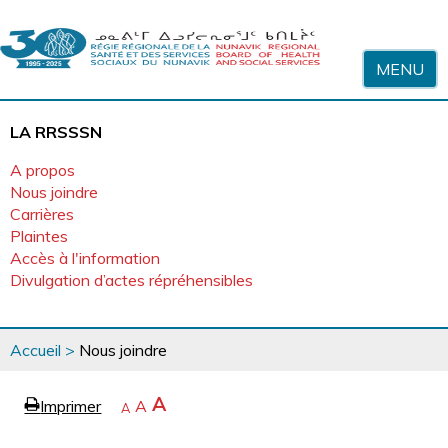
Sauter au contenu
MENU
LA RRSSSN
A propos
Nous joindre
Carrières
Plaintes
Accès à l'information
Divulgation d’actes répréhensibles
Vous
Accueil
>
Nous joindre
êtes
ici
page
Agrandir
A
Imprimer
Revenir
A
e
Rétrécir
A
la
à
la
police