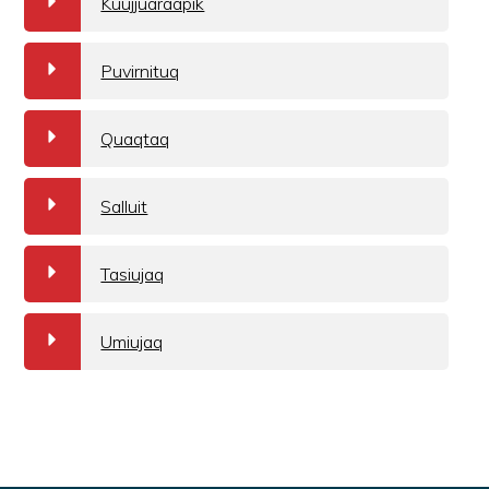
a
Kuujjuaraapik
a
Puvirnituq
a
Quaqtaq
a
Salluit
a
Tasiujaq
a
Umiujaq