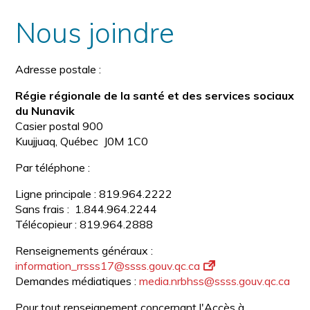
la
police
taille
Nous joindre
de
police
normale
Adresse postale :
Régie régionale de la santé et des services sociaux
du Nunavik
Casier postal 900
Kuujjuaq, Québec J0M 1C0
Par téléphone :
Ligne principale : 819.964.2222
Sans frais : 1.844.964.2244
Télécopieur : 819.964.2888
Renseignements généraux :
information_rrsss17@ssss.gouv.
qc.ca
Demandes médiatiques :
media.nrbhss@ssss.gouv.qc.ca
Pour tout renseignement concernant l'Accès à