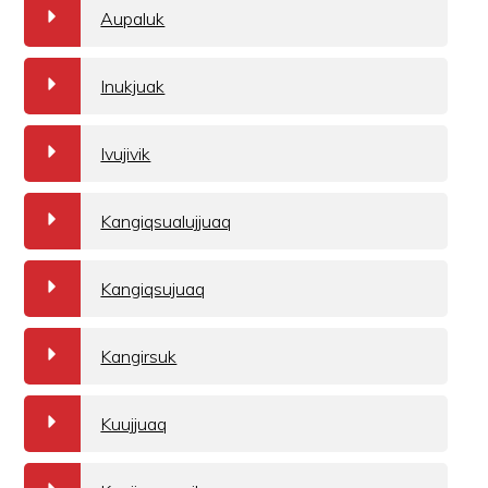
a
Aupaluk
a
Inukjuak
a
Ivujivik
a
Kangiqsualujjuaq
a
Kangiqsujuaq
a
Kangirsuk
a
Kuujjuaq