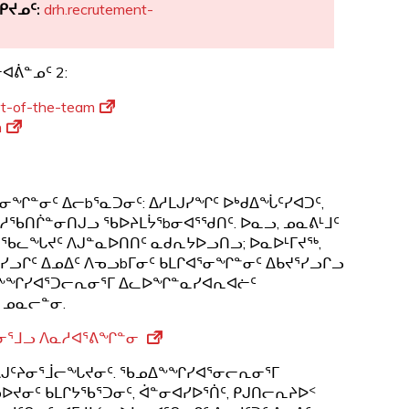
ᕿᔪᓄᑦ:
drh.recrutement-
ᖅ
ᐊᕖᓐᓄᑦ 2:
rt-of-the-team
n
ᓂᖏᓐᓂᑦ ᐃᓕbᕐᓇᑐᓂᑦ: ᐃᓱᒪᒍᓯᖏᑦ ᐅᒃᑯᐃᖔᑦᓯᐊᑐᑦ,
ᐱᓇᓱᖃᑎᒌᓐᓂᑎᒍᓗ ᖃᐅᔨᒪᔮᕐbᓂᐊᕐᖁᑎᑦ. ᐅᓇᓗ, ᓄᓇᕕᒻᒧᑦ
ᓂᖃᓚᖓᔪᑦ ᐱᒍᓐᓇᐅᑎᑎᑦ ᓇᑯᕆᔭᐅᓗᑎᓗ; ᐅᓇᐅᒻᒥᔪᖅ,
ᓯᓗᒋᑦ ᐃᓄᐃᑦ ᐱᓀᓗbᒥᓂᑦ ᑲᒪᒋᐊᕐᓂᖏᓐᓂᑦ ᐃᑲᔪᕐᓯᓗᒋᓗ
ᖃᓄᐃᖕᖏᓯᐊᕐᑐᓕᕆᓂᕐᒥ ᐃᓚᐅᖏᓐᓇᓯᐊᕆᐊᓖᑦ
ᑦ ᓄᓇᓕᓐᓂ.
ᕆᓂᕐᒧᓗ ᐱᓇᓱᐊᕐᕕᖏᓐᓂ
 ᐱᒍᑦᔨᓂᕐᒨᓕᖓᔪᓂᑦ. ᖃᓄᐃᖕᖏᓯᐊᕐᓂᓕᕆᓂᕐᒥ
ᐅᔪᓂᑦ ᑲᒪᒋᔭᖃᕐᑐᓂᑦ, ᐋᓐᓂᐊᓯᐅᕐᑏᑦ, ᑭᒍᑎᓕᕆᔨᐅᑉ