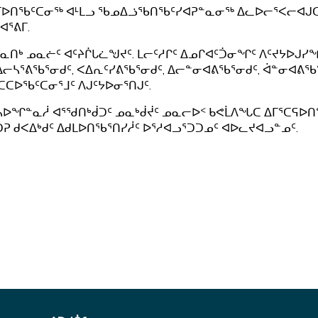
ᒥᐅᑎᖃᑦᑕᓂᖅ ᐊᒻᒪᓗ ᖃᓄᐃᓘᖃᑎᖃᑦᓯᐊᕈᓐᓇᓂᖅ ᐃᓚᐅᓕᕐᐸᓕᐊᒍᑕᐅ
ᐊᕐᕕᒥ.
ᓇᑎᒃ ᓄᓇᓖᑦ ᐊᑦᔨᒌᒐᓛᖑᔪᑦ. ᒪᓕᑦᓱᒋᑦ ᐃᓄᒋᐊᑦᑑᓂᖏᑦ ᐱᑦᔪᔭᐅᒍᓯᖏ
ᓕᓴᕐᕕᖃᕐᓂᑯᑦ, ᐸᐃᕆᑦᓯᕕᖃᕐᓂᑯᑦ, ᐃᓕᓐᓂᐊᕕᖃᕐᓂᑯᑦ, ᐋᓐᓂᐊᕕᖃᕐ
ᑕᑕᐅᖃᑦᑕᓂᕐᒧᑦ ᐱᒍᑦᔭᐅᓂᕐᑎᒍᑦ.
ᓴᐅᖏᓐᓇᓲ ᐊᕐᖁᑎᒃᑰᑐᑦ ᓄᓇᒃᑰᔫᑦ ᓄᓇᓕᐅᑉ ᑲᕙᒫᐱᖓᑕ ᐃᒥᕐᑕᕋᐅ
ᕈ ᑯᐸᐃᒃᑯᑦ ᐃᑯᒪᐅᑎᖃᕐᑎᓯᓲᑦ ᐅᕐᓱᐊᓗᕐᑐᑐᓄᑦ ᐊᐅᓚᔪᐊᓗᓐᓄᑦ.