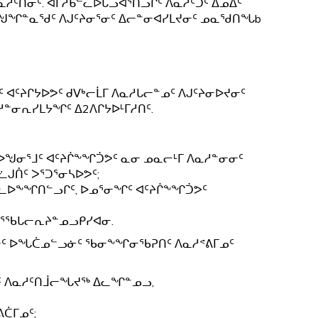
ᓇᓱᑦᑎᓂᑦ. ᐊᒥᓱᑲᓪᓚᐅᒐᓗᐊᕐᑎᓗᒋᑦ ᐱᓇᓱᑦᑐᑦ ᐃᓄᐃᑦ
ᓲᖑᖏᓐᓇᖁᑦ ᐱᒍᑦᔨᓂᕐᓂᑦ ᐃᓕᓐᓂᐊᓯᒪᔪᓂᑦ ᓄᓇᖁᑎᖓb
ᑦᔨᒋᔭᐅᕗᑦ ᑯᐯᒃᓕᒫᒥ ᐱᓇᓱᒐᓕᓐᓄᑦ ᐱᒍᑦᔨᓂᐅᔪᓂᑦ
ᓐᓂᕆᓯᒪᔭᖏᑦ ᐃ2ᐱᒋᔭᐅᒻᒥᓱᑎᑦ.
ᐅᖑᓂᕐᒧᑦ ᐊᑦᔨᒌᖕᖏᑑᕗᑦ ᓇᓂ ᓄᓇᓕᒻᒥ ᐱᓇᓱᓐᓂᓂᑦ
ᓛᒍᑏᑦ ᐳᕐᑐᕐᓂᓴᐅᕗᑦ;
ᐃᓚᐅᖕᖏᑎᓪᓗᒋᑦ, ᐅᓄᕐᓂᖏᑦ ᐊᑦᔨᒌᖕᖏᑑᕗᑦ
 ᐄᕐᖃᒐᓕᕆᔨᓐᓄᓗᑭᓯᐊᓂ.
ᓚᒥbᓂᑦ ᐅᖓᑖᓄᓪᓗᓃᑦ ᖃᓂᖕᖏᓂᖃᕈᑎᑦ ᐱᓇᓱᕝᕕᒥᓄᑦ
ᒧᑦ ᐱᓇᓱᑦᑎᒨᓕᖓᔪᖅ ᐃᓚᖏᓐᓄᓗ,
ᑖᒥᓄᑦ;