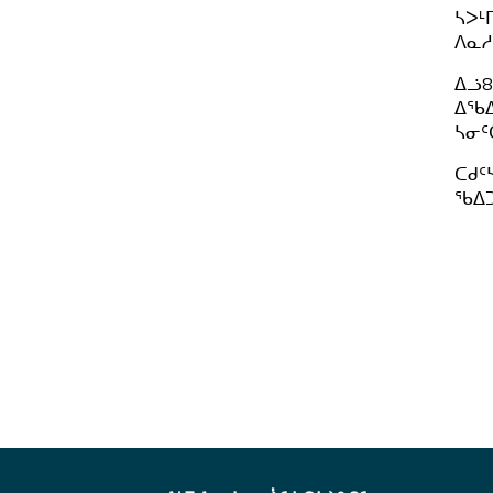
ᓴᐳᒻ
ᐱᓇᓱ
ᐃᓘ8
ᐃᖃᐃ
ᓴᓂᑦ
ᑕᑯᑦ
ᖃᐃᑐ