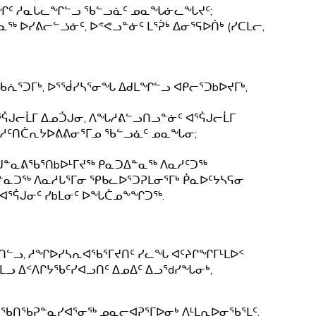
ᑎᖏᑦ ᓱᓇᒐᓚᖏᓪᓗ ᖃᓪᓗᓈᑦ ᓄᓇᖓᓃᓚᖓᔪᑦ;
 ᐅᓯᕕᓕᓪᓘᓃᑦ, ᐅᕝᕙᓗᓐᓃᑦ ᒪᕐᕉᒃ ᐃᓂᕐᕋᐅᑏᒃ (ᓯᑕᒪᓕ,
ᖃᕇᕐᑐᒥᒃ, ᐅᕐᖂᓯᓴᕐᓂᖓ ᐃᑯᒪᖏᓪᓗ ᐊᑭᓕᕐᑐbᐅᔪᒥᒃ,
ᕌᒍᓕᒫᒥ ᐃᓄᑑᒍᓂ, ᐱᖓᓱᕕᓪᓗᑎᓗᓐᓃᑦ ᐊᕐᕌᒍᓕᒫᒥ
ᐱᓇᓱᑦᑎᑖᕆᔭᐅᕕᕕᓂᕐᒥᓄ ᖃᓪᓗᓈᑦ ᓄᓇᖓᓂ;
ᒍᓐᓇᕕᖃᕐᑎbᐅᒻᒥᔪᖅ ᑭᓇᑐᐃᓐᓇᖅ ᐱᓇᓱᑦᑐᖅ
ᑐᖅ ᐱᓇᓱᒐᕐᒥᓂ ᕿᑲᓚᐅᕐᑐᕈᒪᓂᕐᒥᒃ ᑮᓇᐅᑦᔭᓴᕋᓂ
 ᐊᕐᕌᒍᓂᑦ ᓯbᒪᓂᑦ ᐅᖓᑖᓄᖕᖏᑐᖅ.
ᓪᓗ, ᓱᖏᐅᓯᓴᕆᐊᖃᕐᒥᔪᑎᑦ ᓯᓚᖓ ᐊᑦᔨᒋᖏᒥᒻᒪᐅᑉ
ᒪᓗ ᐃᑉᐱᒋᔭᖃᑦᓯᐊᓗᑎᑦ ᐃᓄᐃᑦ ᐃᓗᕐdᓯᖓᓂᒃ,
ᓘᖃᑎᖃᕈᓐᓇᓯᐊᕐᓂᖅ ᓄᓇᓕᐊᕈᕐᒥᐅᓂᒃ ᐱᒻᒪᕆᐅᓂᖃᕐᒪᑦ.