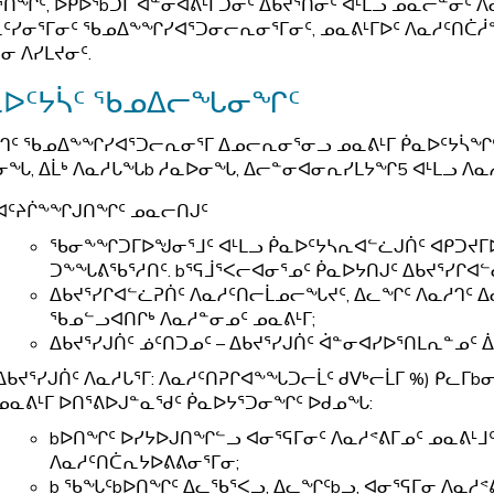
ᕐᑎᖏᑦ, ᐅᑭᐅᕐbᑐᒥ ᐋᓐᓂᐊᕕᒻᒦᑐᓂᑦ ᐃᑲᔪᕐᑎᓂᑦ ᐊᒻᒪᓗ ᓄᓇᓕᓐᓂᑦ ᐱ
ᑦᓯᓂᕐᒥᓂᑦ ᖃᓄᐃᖕᖏᓯᐊᕐᑐᓂᓕᕆᓂᕐᒥᓂᑦ, ᓄᓇᕕᒻᒥᐅᑦ ᐱᓇᓱᑦᑎᑖ
ᓂ ᐱᓯᒪᔪᓂᑦ.
ᓇᐅᑦᔭᓵᑦ ᖃᓄᐃᓕᖓᓂᖏᑦ
ᒉᑦ ᖃᓄᐃᖕᖏᓯᐊᕐᑐᓕᕆᓂᕐᒥ ᐃᓄᓕᕆᓂᕐᓂᓗ ᓄᓇᕕᒻᒥ ᑮᓇᐅᑦᔭᓵᖏᑦ ᐊ
ᓂᖓ, ᐃᒫᒃ ᐱᓇᓱᒐᖓb ᓱᓇᐅᓂᖓ, ᐃᓕᓐᓂᐊᓂᕆᓯᒪᔭᖏ5 ᐊᒻᒪᓗ ᐱᓇᓱ
ᐊᑦᔨᒌᖕᖏᒍᑎᖏᑦ ᓄᓇᓕᑎᒍᑦ
ᖃᓂᖕᖏᑐᒥᐅᖑᓂᕐᒧᑦ ᐊᒻᒪᓗ ᑮᓇᐅᑦᔭᓴᕆᐊᓪᓛᒍᑏᑦ ᐊᑭᑐᔪᒥ
ᑐᖕᖓᕕᖃᕐᓱᑎᑦ. bᕐᕋᒨᕐᐸᓕᐊᓂᕐᓄᑦ ᑮᓇᐅᔭᑎᒍᑦ ᐃᑲᔪᕐᓯᒋᐊᓪ
ᐃᑲᔪᕐᓯᒋᐊᓪᓛᕈᑏᑦ ᐱᓇᓱᑦᑎᓕᒫᓄᓕᖓᔪᑦ, ᐃᓚᖏᑦ ᐱᓇᓱᒉᑦ 
ᖃᓄᓪᓗᐊᑎᒋᒃ ᐱᓇᓱᓐᓂᓄᑦ ᓄᓇᕕᒻᒥ;
ᐃᑲᔪᕐᓯᒍᑏᑦ ᓅᑦᑎᑐᓄᑦ – ᐃᑲᔪᕐᓯᒍᑏᑦ ᐋᓐᓂᐊᓯᐅᕐᑎᒪᕆᓐᓄᑦ
ᐃᑲᔪᕐᓯᒍᑏᑦ ᐱᓇᓱᒐᕐᒥ: ᐱᓇᓱᑦᑎᕈᒋᐊᖕᖓᑐᓕᒫᑦ ᑯᐯᒃᓕᒫᒥ %) ᑭ
ᓄᓇᕕᒻᒥ ᐅᑎᕐᕕᐅᒍᓐᓇᖁᑦ ᑮᓇᐅᔭᕐᑐᓂᖏᑦ ᐅᑯᓄᖓ:
bᐅᑎᖏᑦ ᐅᓯᔭᐅᒍᑎᖏᓪᓗ ᐊᓂᕐᕋᒥᓂᑦ ᐱᓇᓱᕝᕕᒥᓄᑦ ᓄᓇᕕᒻ
ᐱᓇᓱᑦᑎᑖᕆᔭᐅᕕᕕᓂᕐᒥᓂ;
b ᖃᖓᑦbᐅᑎᖏᑦ ᐃᓚᖃᕐᐸᓗ, ᐃᓚᖏᑦbᓗ, ᐊᓂᕐᕋᒥᓂ ᐱᓇᓱᕝᕕ