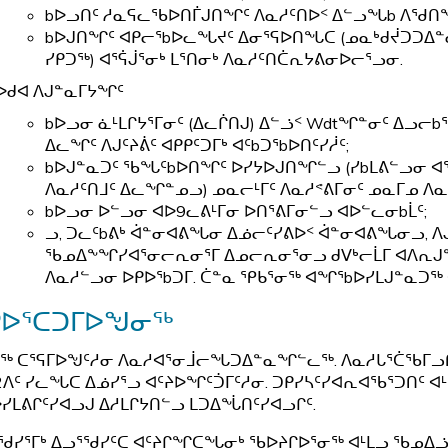
bᐅᓗᑎᑦ ᓱᓇᕋᓚᖃᐅᑎᒦᒍᑎᖏᑦ ᐱᓇᓱᑦᑎᐅᑉ ᐃᓪᓗᖓb ᐱᖁ
bᐅᒍᑎᖏᑦ ᐊᑭᓕᕐbᐅᓚᖓᔪᑦ ᐃᓂᕐᕋᐅᑎᖓᑕ (ᓄᓇᒃᑯᔫᑐᑐᐃᓐᓇᖅ
ᓯᑭᑐᖅ) ᐊᕐᕌᒎᕐᓂᒃ ᒪᕐᑎᓂᒃ ᐱᓇᓱᑦᑎᑖᕆᔭᕕᓂᐅᓕᕐᓗᓂ.
ᐅᑯᐊ ᐱᒍᓐᓇᒥᔭᖏᑦ
bᐅᓗᓂ ᓈᒻᒪᒋᔭᕐᒥᓂᑦ (ᐃᓚᒌᑎᒍ) ᐃᓪᓘᑉ Wdtᖏᓐᓂᑦ ᐃᓗᓕb
ᐃᓚᖏᑦ ᐱᒍᑦᔨᕖᑦ ᐊᑭᑭᑦᑐᒥᒃ ᐊᑦbᑐᕐbᐅᑎᑦᓯᓲᑦ;
bᐅᒍᓐᓇᑐᑦ ᖃᖓᑦbᐅᑎᖏᑦ ᐅᓯᔭᐅᒍᑎᖏᓪᓗ (ᓯbᒪᕕᓪᓗᓂ ᐊᕐ
ᐱᓇᓱᑦᑎᒧᑦ ᐃᓚᖏᓐᓄᓗ) ᓄᓇᓕᒻᒥᑦ ᐱᓇᓱᕝᕕᒥᓂᑦ ᓄᓇᒥᓄ 
bᐅᓗᓂ ᐅᓪᓗᓂ ᐊᐅ9ᓚᕕᒻᒥᓂ ᐅᑎᕐᕕᒥᓂᓪᓗ ᐊᐅᓪᓚᓂbᒫᑦ;
ᓗ, ᑐᓚᑦbᕕᒃ ᐋᓐᓂᐊᕕᖓᓂ ᐃᓅᓕᑦᓯᕕᐅᑉ ᐋᓐᓂᐊᕕᖓᓂᓗ, ᐱ
ᖃᓄᐃᖕᖏᓯᐊᕐᓂᓕᕆᓂᕐᒥ ᐃᓄᓕᕆᓂᕐᓂᓗ ᑯᐯᒃᓕᒫᒥ ᐊᐱᕆᒍᓐᓇ
ᐱᓇᓱᓪᓗᓂ ᐅᑭᐅᕐbᑐᒥ. ᑖᓐᓇ ᕿᑲᕐᓂᖅ ᐊᖏᕐbᐅᓯᒪᒍᓐᓇᑐᖅ
ᑭᐅᕐᑕᑐᒥᐅᖑᓂᖅ
ᖅ ᑕᕐᕋᒥᐅᖑᑦᓱᓂ ᐱᓇᓱᐊᕐᓂᒨᓕᖓᑐᐃᓐᓇᖏᓪᓚᖅ. ᐱᓇᓱᒐᕐᑖᖃᒥᓗᑎ
ᐱᑦ ᓯᓚᖓᑕ ᐃᓅᓯᕐᓗ ᐊᑦᔨᐅᖏᑦᑑᒥᑦᓱᓂ. ᑐᑭᓯᓴᑦᓯᐊᕆᐊᖃᕐᑐᑎᑦ ᐊᒻ
ᓯᒪᕕᒋᑦᓯᐊᓗᒍ ᐃᓱᒪᒋᔭᑎᓪᓗ ᒪᑐᐃᖔᑎᑦᓯᐊᓗᒋᑦ.
ᖁᓯᕐᒥᒃ ᐃᓗᕐᖁᓯᑦᑕ ᐊᑦᔨᒋᖏᑕᖓᓂᒃ ᖃᐅᔨᒋᐅᕐᓂᖅ ᐊᒻᒪᓗ ᖃᓄᐃ