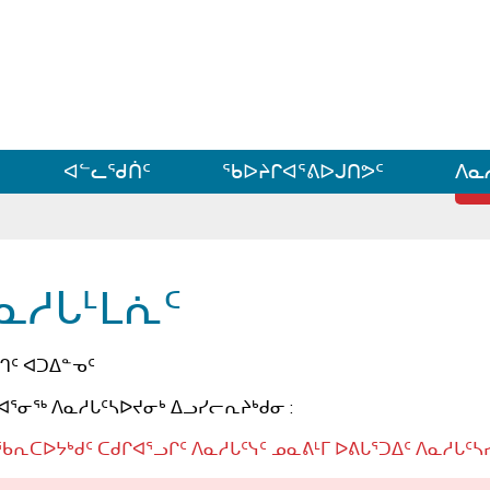
ᐊᓪᓗᓗᑎᑦ ᐃᓗᓕᓪᓚᕆᖓᓄᑦ
ᐊᓪᓚᖁᑏᑦ
ᖃᐅᔨᒋᐊᕐᕕᐅᒍᑎᕗᑦ
ᐱᓇ
ᓇᓱᒐᒻᒪᕇᑦ
ᒉᑦ ᐊᑐᐃᓐᓀᑦ
ᐊᕐᓂᖅ ᐱᓇᓱᒐᑦᓴᐅᔪᓂᒃ ᐃᓗᓯᓕᕆᔨᒃᑯᓂ :
ᖃᕆᑕᐅᔭᒃᑯᑦ ᑕᑯᒋᐊᕐᓗᒋᑦ ᐱᓇᓱᒐᑦᓭᑦ ᓄᓇᕕᒻᒥ ᐅᕕᒐᕐᑐᐃᑦ ᐱᓇᓱᒐᑦ