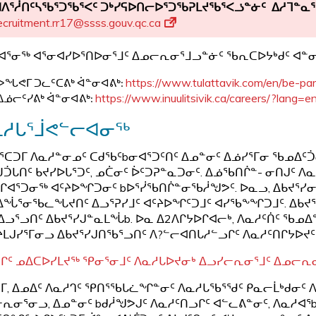
ᐊᐱᕐᓲᑎᑦᓴᖃᕐᑐᖃᕐᐸᑦ ᑐᒃᓯᕋᐅᑎᓕᐅᕐᑐᖃᕈᒪᔪᖃᕐᐸᓘᓐᓃᑦ ᐃᓱᒣᓐᓇ
ecruitment.rr17@ssss.gouv.qc.ca
ᐊᕐᓂᖅ ᐊᕐᓂᐊᓯᐅᕐᑎᐅᓂᕐᒧᑦ ᐃᓄᓕᕆᓂᕐᒧᓗᓐᓃᑦ ᖃᕆᑕᐅᔭᒃᑯᑦ ᐊᓐᓂ
https://www.tulattavik.com/en/be-pa
ᐅᖓᕙᒥ
ᑐᓚᑦᑕᕕᒃ
ᐋᓐᓂᐊᕕᒃ
:
https://www.inuulitsivik.ca/careers/?lang=e
ᐃᓅᓕᑦᓯᕕᒃ
ᐋᓐᓂᐊᕕᒃ
:
ᓇᓱᒐᕐᒨᕙᓪᓕᐊᓂᖅ
ᕐᑕᑐᒥ ᐱᓇᓱᓐᓂᓄᑦ ᑕᑯᖃᑦbᓂᐊᕐᑐᑦᑎᑦ ᐃᓄᓐᓂᑦ ᐃᓅᓯᕐᒥᓂ ᖃᓄᐃᑦᑑ
ᑌᑑᒐᑎᑦ ᑲᔪᓯᐅᒐᕐᑐᑦ, ᓄᑖᓂᑦ ᐆᑦᑐᕈᓐᓇᑐᓂᑦ. ᐃᓅᖃᑎᒌᓐ- ᓂᑎᒍᑦ 
ᒋᐊᕐᑐᓂᖅ ᐊᑦᔨᐅᖏᑐᓂᑦ bᐅᕐᓰᖃᑎᒌᓐᓂᖃᓲᖑᕗᑦ. ᐅᓇᓗ, ᐃᑲᔪᕐᓯ
ᐃᖔᕐᓂᖃᓚᖓᔪᑎᑦ ᐃᓗᕐᕈᓯᒧᑦ ᐊᑦᔨᐅᖏᑦᑐᒧᑦ ᐊᓯᖃᖕᖏᑐᒧᑦ. ᐃᑲᔪᕐ
ᓗᕐᓗᑎᑦ ᐃᑲᔪᕐᓯᒍᓐᓇᒪᖔb. ᐅᓇ ᐃ2ᐱᒋᔭᐅᒋᐊᓕᒃ, ᐱᓇᓱᑦᑏᑦ 
ᒪᒍᓯᕐᒥᓂᓗ ᐃᑲᔪᕐᓯᒍᑎᖃᕐᓗᑎᑦ ᐱ?ᓪᓕᐊᑎᒐᓱᓪᓗᒋᑦ ᐱᓇᓱᑦᑎᒋᔭᐅᔪ
ᒋᑦ ᓄᐃᑕᐅᓯᒪᔪᖅ ᕿᓂᕐᓂᒧᑦ ᐱᓇᓱᒐᐅᔪᓂᒃ ᐃᓗᓯᓕᕆᓂᕐᒧᑦ ᐃᓄᓕ
ᒥ, ᐃᓄᐃᑦ ᐱᓇᓱᒉᑦ ᕿᑎᕐᖃᒐᓛᖏᓐᓂᑦ ᐱᓇᓱᒐᖃᕐᖁᑦ ᑭᓇᓕᒫᒃᑯᓂᑦ
ᕆᓂᕐᓂᓗ, ᐃᓄᓐᓂᑦ bᑯᓲᖑᕗᒍᑦ ᐱᓇᓱᑦᑎᓗᒋᑦ ᐊᓪᓚᕕᓐᓂᑦ, ᐱᓇᓱᐊᕐb