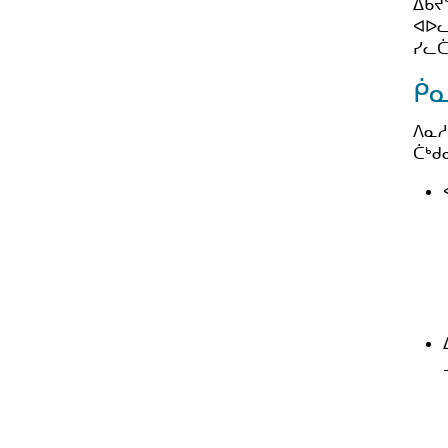
ᐃᑲᔪ
ᐊᐅᓚ
ᓯᓚᑖ
ᑮ
ᐱᓇᓱ
ᑖᒃᑯ