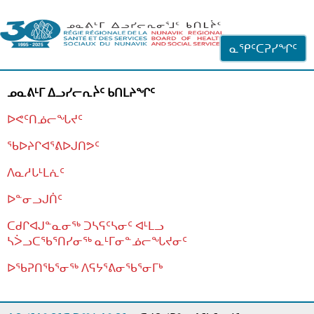
ᐊᓪᓗᓗᑎᑦ ᐃᓗᓕᓪᓚᕆᖓᓄᑦ
ᓇᕿᑦᑕᕈᓯᖏᑦ
ᓄᓇᕕᒻᒥ ᐃᓗᓯᓕᕆᔩᑦ ᑲᑎᒪᔨᖏᑦ
ᐅᕙᑦᑎᓅᓕᖓᔪᑦ
ᖃᐅᔨᒋᐊᕐᕕᐅᒍᑎᕗᑦ
ᐱᓇᓱᒐᒻᒪᕇᑦ
ᐅᓐᓂᓗᒍᑏᑦ
ᑕᑯᒋᐊᒍᓐᓇᓂᖅ ᑐᓴᕋᑦᓴᓂᑦ ᐊᒻᒪᓗ
ᓴᐴᓗᑕᖃᕐᑎᓯᓂᖅ ᓇᒻᒥᓂᓐᓅᓕᖓᔪᓂᑦ
ᐅᖃᕈᑎᖃᕐᓂᖅ
ᐱᕋᔭᕐᕕᓂᖃᕐᓂᒥᒃ
ᒫᓂᑉᐳᑎᑦ