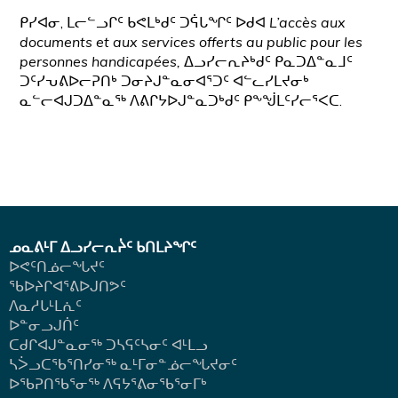
ᑭᓯᐊᓂ, ᒪᓕᓪᓗᒋᑦ ᑲᕙᒪᒃᑯᑦ ᑐᕌᒐᖏᑦ ᐅᑯᐊ
L’accès aux
documents et aux services offerts au public pour les
personnes handicapées,
ᐃᓗᓯᓕᕆᔨᒃᑯᑦ ᑭᓇᑐᐃᓐᓇᒧᑦ
ᑐᑦᓯᕃᕕᐅᓕᕈᑎᒃ ᑐᓂᔨᒍᓐᓇᓂᐊᕐᑐᑦ ᐊᓪᓚᓯᒪᔪᓂᒃ
ᓇᓪᓕᐊᒍᑐᐃᓐᓇᖅ ᐱᕕᒋᔭᐅᒍᓐᓇᑐᒃᑯᑦ ᑭᖕᖒᒪᑦᓯᓕᕐᐸᑕ.
ᓄᓇᕕᒻᒥ ᐃᓗᓯᓕᕆᔩᑦ ᑲᑎᒪᔨᖏᑦ
ᐅᕙᑦᑎᓅᓕᖓᔪᑦ
ᖃᐅᔨᒋᐊᕐᕕᐅᒍᑎᕗᑦ
ᐱᓇᓱᒐᒻᒪᕇᑦ
ᐅᓐᓂᓗᒍᑏᑦ
ᑕᑯᒋᐊᒍᓐᓇᓂᖅ ᑐᓴᕋᑦᓴᓂᑦ ᐊᒻᒪᓗ
ᓴᐴᓗᑕᖃᕐᑎᓯᓂᖅ ᓇᒻᒥᓂᓐᓅᓕᖓᔪᓂᑦ
ᐅᖃᕈᑎᖃᕐᓂᖅ
ᐱᕋᔭᕐᕕᓂᖃᕐᓂᒥᒃ