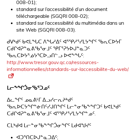
008-01);
standard sur l’accessibilité d’un document
téléchargeable (SGQRI 008-02);
standard sur l’accessibilité du multimédia dans un
site Web (SGQRI 008-03).
ᑯᐯᒃᑯᑦ ᑲᕙᒪᖓᑕ ᐱᖓᓱᐃᑦ ᐊᕐᕿᓱᕐᓯᒪᔭᖏᑦ ᖃᕆᑕᐅᔭᒥ
ᑕᑯᒋᐊᕈᓐᓇᕕᖃᕐᓂᒧᑦ ᕿᒥᕐᕈᔭᐅᒍᓐᓇᑐᑦ
ᖃᕆᑕᐅᔭᕐᓅᔭᕐᑕᐅᓗᑎᓪᓗ ᐅᕙᖕᖓᑦ:
http://www.tresor.gouv.qc.ca/ressources-
informationnelles/standards-sur-laccessibilite-du-web/
.
ᒪᓕᖕᖏᑑᓂᖃᕐᑐᓄᑦ
ᐃᓚᖏᑦ ᓄᓇᕕᒻᒥ ᐃᓗᓯᓕᕆᔨᒃᑯᑦ
ᖃᕆᐅᑕᔭᖏᓐᓃᑎᑦᓯᒍᑎᖏᑦ ᒪᓕᓐᓂᖃᖕᖏᑐᑦ ᑲᕙᒪᒃᑯᑦ
ᑕᑯᒋᐊᕈᓐᓇᕕᖃᕐᓂᒧᑦ ᐊᕐᕿᓱᕐᓯᒪᔭᖏᓐᓄᑦ.
ᑕᒪᒃᑯᐊ ᒪᓕᓐᓂᖃᖕᖏᑑᓂᖏᑦ ᒪᑯᐊᖑᔪᑦ
ᐊᑐᕐᑎᑕᐅᒍᓐᓇᑐᐃᑦ;