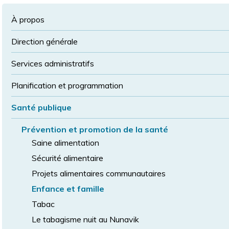
à
la
police
la
police
À propos
taille
de
Direction générale
police
normale
Services administratifs
Planification et programmation
Santé publique
Prévention et promotion de la santé
Saine alimentation
Sécurité alimentaire
Projets alimentaires communautaires
Enfance et famille
Tabac
Le tabagisme nuit au Nunavik