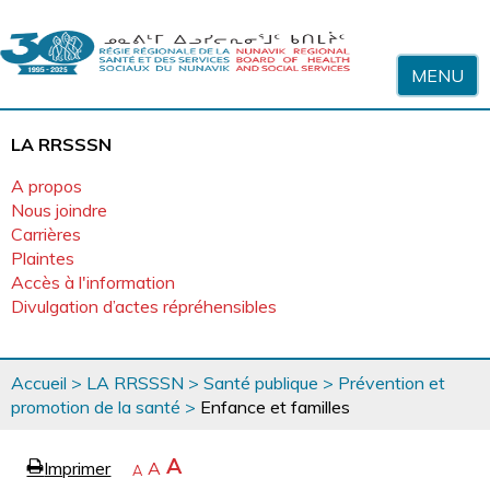
Sauter au contenu
MENU
LA RRSSSN
A propos
Nous joindre
Carrières
Plaintes
Accès à l'information
Divulgation d’actes répréhensibles
Vous
Accueil
>
LA RRSSSN
>
Santé publique
>
Prévention et
êtes
promotion de la santé
>
Enfance et familles
ici
page
Agrandir
A
Imprimer
Revenir
A
e
Rétrécir
A
la