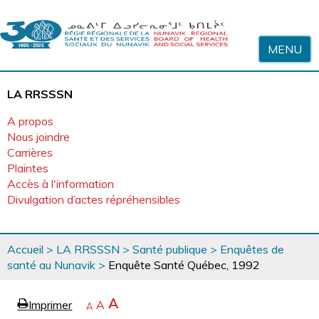
Sauter au contenu
MENU
LA RRSSSN
A propos
Nous joindre
Carrières
Plaintes
Accès à l'information
Divulgation d’actes répréhensibles
Vous
Accueil
>
LA RRSSSN
>
Santé publique
>
Enquêtes de
êtes
santé au Nunavik
>
Enquête Santé Québec, 1992
ici
page
Agrandir
A
Imprimer
Revenir
A
e
Rétrécir
A
la