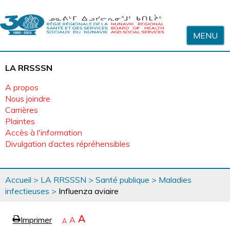
Sauter au contenu
MENU
LA RRSSSN
A propos
Nous joindre
Carrières
Plaintes
Accès à l'information
Divulgation d’actes répréhensibles
Vous
Accueil
>
LA RRSSSN
>
Santé publique
>
Maladies
êtes
infectieuses
>
Influenza aviaire
ici
page
Agrandir
A
Imprimer
Revenir
A
e
Rétrécir
A
la