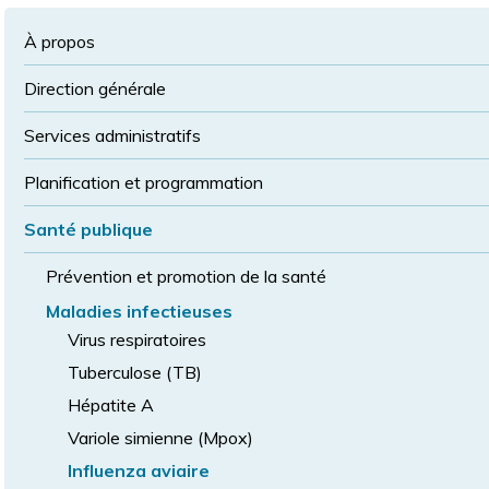
à
la
police
la
police
À propos
taille
de
Direction générale
police
normale
Services administratifs
Planification et programmation
Santé publique
Prévention et promotion de la santé
Maladies infectieuses
Virus respiratoires
Tuberculose (TB)
Hépatite A
Variole simienne (Mpox)
Influenza aviaire