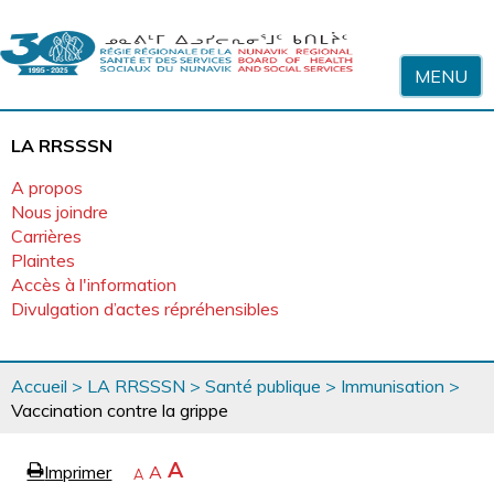
Sauter au contenu
MENU
LA RRSSSN
A propos
Nous joindre
Carrières
Plaintes
Accès à l'information
Divulgation d’actes répréhensibles
Vous
Accueil
>
LA RRSSSN
>
Santé publique
>
Immunisation
>
êtes
Vaccination contre la grippe
ici
page
Agrandir
A
Imprimer
Revenir
A
e
Rétrécir
A
la