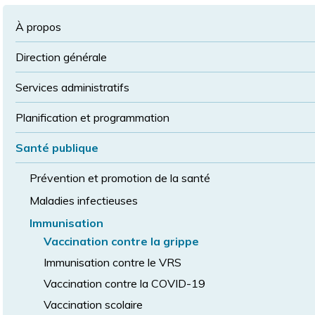
à
la
police
la
police
À propos
taille
de
Direction générale
police
normale
Services administratifs
Planification et programmation
Santé publique
Prévention et promotion de la santé
Maladies infectieuses
Immunisation
Vaccination contre la grippe
Immunisation contre le VRS
Vaccination contre la COVID-19
Vaccination scolaire